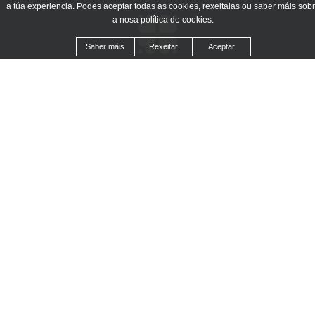
a túa experiencia. Podes aceptar todas as cookies, rexeitalas ou saber máis sob
a nosa política de cookies.
Saber máis
Rexeitar
Aceptar
CONTACTA
Avenida de Galicia, 23, 36780 A Guarda, Pontevedra
(+34) 672 70 39 46
Horario:
09:00 h a 16:45 h
info@xeremprega.com